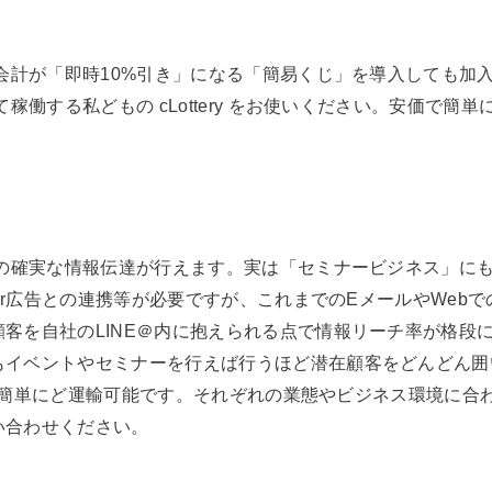
お会計が「即時10%引き」になる「簡易くじ」を導入しても加
て稼働する私どもの cLottery をお使いください。安価で
への確実な情報伝達が行えます。実は「セミナービジネス」に
ter広告との連携等が必要ですが、これまでのEメールやWe
客を自社のLINE＠内に抱えられる点で情報リーチ率が格段
もイベントやセミナーを行えば行うほど潜在顧客をどんどん囲
れば、簡単にど運輸可能です。それぞれの業態やビジネス環境に合
い合わせください。