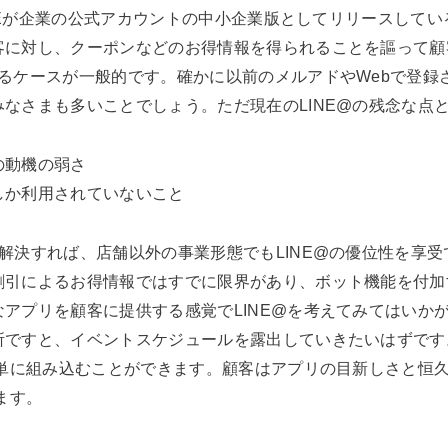
LINEが企業の公式アカウントの中小企業版としてリリースして
客に対し、クーポンなどのお得情報を得られることを謳って顧
るケースが一般的です。確かに以前のメルアドやWebで登録
なさまも多いことでしょう。ただ現在のLINE@の残念な点
の動機の弱さ
しか利用されていないこと
解決すれば、店舗以外の事業形態でもLINE@の優位性を享
引によるお得情報ではすでに限界があり、ボット機能を付加す
アプリを顧客に提供する感覚でLINE@を考えてみてはいか
ですと、イベントスケジュールを露出していきたいはずです。私ど
簡単に組み込むことができます。顧客はアプリの目新しさと恒
ます。